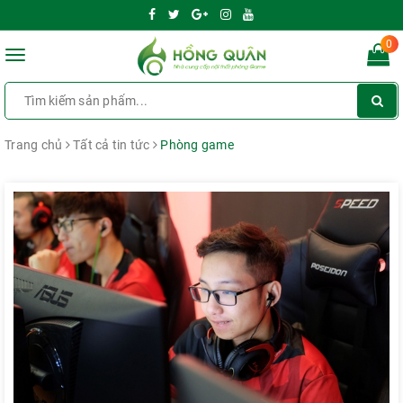
0
Toggle
navigation
Trang chủ
Tất cả tin tức
Phòng game