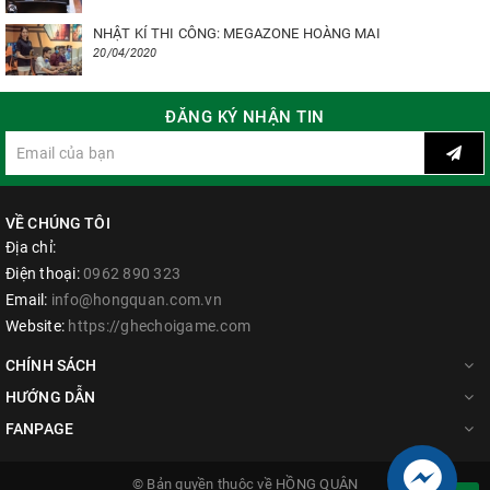
NHẬT KÍ THI CÔNG: MEGAZONE HOÀNG MAI
20/04/2020
ĐĂNG KÝ NHẬN TIN
VỀ CHÚNG TÔI
Địa chỉ:
Điện thoại:
0962 890 323
Email:
info@hongquan.com.vn
Website:
https://ghechoigame.com
CHÍNH SÁCH
HƯỚNG DẪN
FANPAGE
© Bản quyền thuộc về
HỒNG QUÂN