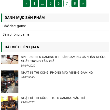
«
1
...
5
6
7
8
»
DANH MỤC SẢN PHẨM
Ghế chơi game
Bàn phòng game
BÀI VIẾT LIÊN QUAN
SPEEDSERIES GAMING R1 - BÀN GAMING CÁ NHÂN KHỦNG
NHẤT TRONG TẦM GIÁ
30/07/2020
NHẬT KÍ THI CÔNG: PHÒNG MÁY VIKING GAMING
03/07/2020
NHẬT KÍ THI CÔNG: TIGER GAMING VÂN TRÌ
29/05/2020