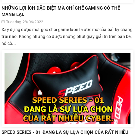
NHỮNG LỢI ÍCH ĐẶC BIỆT MÀ CHỈ GHẾ GAMING CÓ THỂ
MANG LẠI.
Tuesday, 28/06/2022
Xây dựng được một góc chơi game luôn là ước mơ của bất kỳ chàng
trai nào. Không những có được những phút giây giải trí trên bạn bè,
nó cò...
SPEED SERIES - 01 ĐANG LÀ SỰ LỰA CHỌN CỦA RẤT NHIỀU