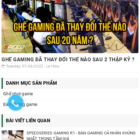
GHẾ GAMING ĐÃ THAY ĐỔI THẾ NÀO SAU 2 THẬP KỶ ?
Tuesday, 07/06/2022 - Le Hieu
DANH MỤC SẢN PHẨM
Ghế chơi game
Bàn phòng game
BÀI VIẾT LIÊN QUAN
SPEEDSERIES GAMING R1 - BÀN GAMING CÁ NHÂN KHỦNG
NHẤT TRONG TẦM GIÁ